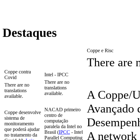
Destaques
Coppe e Risc
There are n
Coppe contra
Intel - IPCC
Covid
There are no
There are no
translations
translations
A Coppe/U
available.
available.
Avançado 
NACAD primeiro
Coppe desenvolve
centro de
sistema de
Desempenho
computação
monitoramento
paralela da Intel no
que poderá ajudar
Brasil (
IPCC
- Intel
A network 
no tratamento da
Parallel Computing