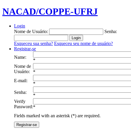
NACAD/COPPE-UFRJ
Login
Nome de Usuário:
Senha:
Esqueceu sua senha?
Esqueceu seu nome de usuário?
Registrar-se
Name:
*
Nome de
Usuário:
*
E-mail:
*
Senha:
*
Verify
Password:
*
Fields marked with an asterisk (*) are required.
Registrar-se