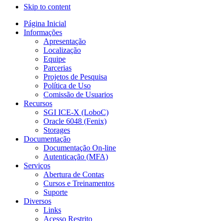
Skip to content
Página Inicial
Informações
Apresentação
Localização
Equipe
Parcerias
Projetos de Pesquisa
Política de Uso
Comissão de Usuarios
Recursos
SGI ICE-X (LoboC)
Oracle 6048 (Fenix)
Storages
Documentação
Documentação On-line
Autenticação (MFA)
Serviços
Abertura de Contas
Cursos e Treinamentos
Suporte
Diversos
Links
Acesso Restrito