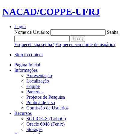
NACAD/COPPE-UFRJ
Login
Nome de Usuário:
Senha:
Esqueceu sua senha?
Esqueceu seu nome de usuário?
Skip to content
Página Inicial
Informações
Apresentação
Localização
Equipe
Parcerias
Projetos de Pesquisa
Política de Uso
Comissão de Usuarios
Recursos
SGI ICE-X (LoboC)
Oracle 6048 (Fenix)
Storages