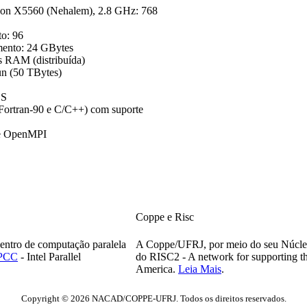
on X5560 (Nehalem), 2.8 GHz: 768
to: 96
mento: 24 GBytes
s RAM (distribuída)
n (50 TBytes)
OS
Fortran-90 e C/C++) com suporte
e OpenMPI
Coppe e Risc
ntro de computação paralela
A Coppe/UFRJ, por meio do seu Núcle
PCC
- Intel Parallel
do RISC2 - A network for supporting t
America.
Leia Mais
.
Copyright © 2026 NACAD/COPPE-UFRJ. Todos os direitos reservados.