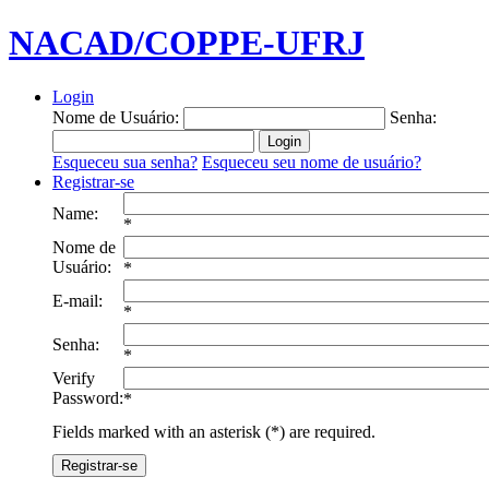
NACAD/COPPE-UFRJ
Login
Nome de Usuário:
Senha:
Esqueceu sua senha?
Esqueceu seu nome de usuário?
Registrar-se
Name:
*
Nome de
Usuário:
*
E-mail:
*
Senha:
*
Verify
Password:
*
Fields marked with an asterisk (*) are required.
Registrar-se