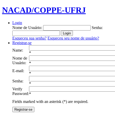
NACAD/COPPE-UFRJ
Login
Nome de Usuário:
Senha:
Esqueceu sua senha?
Esqueceu seu nome de usuário?
Registrar-se
Name:
*
Nome de
Usuário:
*
E-mail:
*
Senha:
*
Verify
Password:
*
Fields marked with an asterisk (*) are required.
Registrar-se