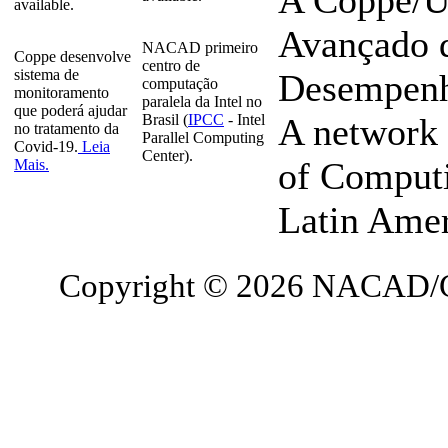
A Coppe/U
available.
Avançado 
NACAD primeiro
Coppe desenvolve
centro de
sistema de
Desempenho
computação
monitoramento
paralela da Intel no
que poderá ajudar
Brasil (
IPCC
- Intel
A network 
no tratamento da
Parallel Computing
Covid-19.
Leia
Center).
of Computi
Mais.
Latin Ame
Copyright © 2026 NACAD/C