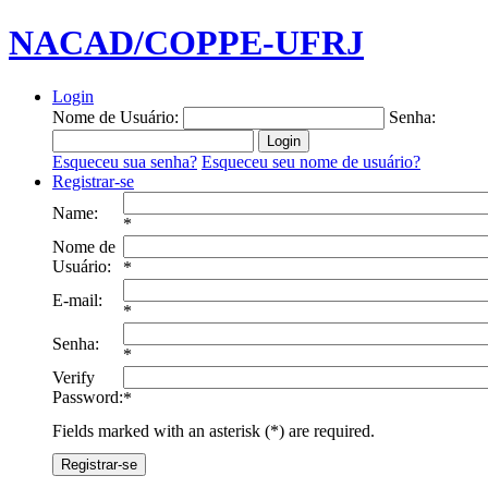
NACAD/COPPE-UFRJ
Login
Nome de Usuário:
Senha:
Esqueceu sua senha?
Esqueceu seu nome de usuário?
Registrar-se
Name:
*
Nome de
Usuário:
*
E-mail:
*
Senha:
*
Verify
Password:
*
Fields marked with an asterisk (*) are required.
Registrar-se