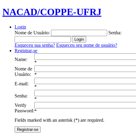
NACAD/COPPE-UFRJ
Login
Nome de Usuário:
Senha:
Esqueceu sua senha?
Esqueceu seu nome de usuário?
Registrar-se
Name:
*
Nome de
Usuário:
*
E-mail:
*
Senha:
*
Verify
Password:
*
Fields marked with an asterisk (*) are required.
Registrar-se