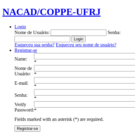
NACAD/COPPE-UFRJ
Login
Nome de Usuário:
Senha:
Esqueceu sua senha?
Esqueceu seu nome de usuário?
Registrar-se
Name:
*
Nome de
Usuário:
*
E-mail:
*
Senha:
*
Verify
Password:
*
Fields marked with an asterisk (*) are required.
Registrar-se