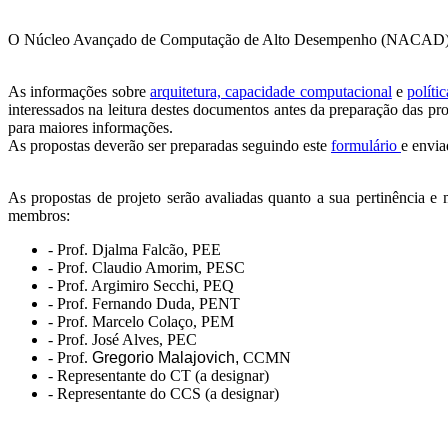
O Núcleo Avançado de Computação de Alto Desempenho (NACAD) da C
As informações sobre
arquitetura, capacidade computacional
e
políti
interessados na leitura destes documentos antes da preparação das pr
para maiores informações.
As propostas deverão ser preparadas seguindo este
formulário
e envia
As propostas de projeto serão avaliadas quanto a sua pertinência 
membros:
- Prof. Djalma Falcão, PEE
- Prof. Claudio Amorim, PESC
- Prof. Argimiro Secchi, PEQ
- Prof. Fernando Duda, PENT
- Prof. Marcelo Colaço, PEM
- Prof. José Alves, PEC
- Prof.
Gregorio Malajovich,
CCMN
- Representante do CT (a designar)
- Representante do CCS (a designar)