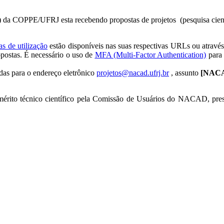
OPPE/UFRJ esta recebendo propostas de projetos (pesquisa científ
cas de utilização
estão disponíveis nas suas respectivas URLs ou através
opostas. É necessário o uso de
MFA (Multi-Factor Authentication)
para 
das para o endereço eletrônico
projetos@nacad.ufrj.br
, assunto
[NACA
e mérito técnico científico pela Comissão de Usuários do NACAD, pre